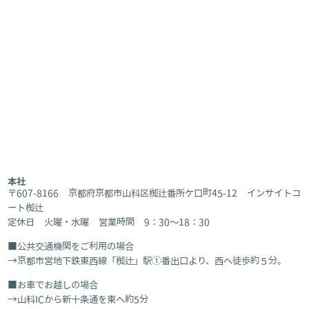
本社
〒607-8166 京都府京都市山科区椥辻番所ケ口町45-12 インサイトコ
ート椥辻
定休日 火曜・水曜 営業時間 9：30～18：30
公共交通機関をご利用の場合
京都市営地下鉄東西線「椥辻」駅①番出口より、西へ徒歩約５分。
お車でお越しの場合
山科ICから新十条通を東へ約5分