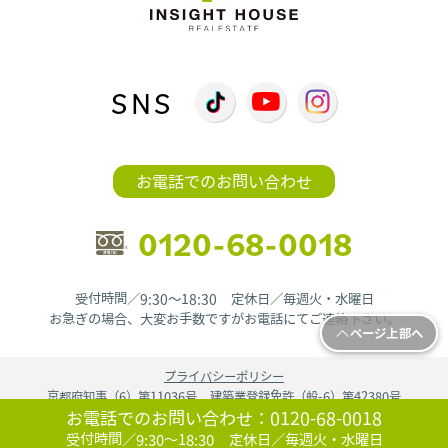
SNS
お電話でのお問い合わせ
0120-68-0018
受付時間／9:30〜18:30 定休日／毎週火・水曜日
お急ぎの場合、大変お手数ですがお電話にてご連絡下さい。
ページ上部へ
プライバシーポリシー
京都府知事（6）第11036号 建築業登録免許（般-6）第42380号
お電話でのお問い合わせ：
0120-68-0018
copyright©2024
京都府京都市で不動産のことなら ie9000.jp.
All Rights
Reserved.!
受付時間／9:30〜18:30 定休日／毎週火・水曜日