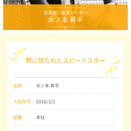
営業部／営業リーダー
木ノ本 昇平
野に放たれたスピードスター
名前
木ノ本 昇平
入社年月
2016/3/1
部署
本社