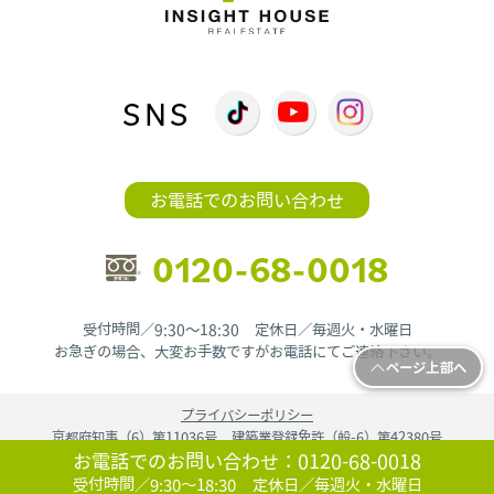
SNS
お電話でのお問い合わせ
0120-68-0018
受付時間／9:30〜18:30 定休日／毎週火・水曜日
お急ぎの場合、大変お手数ですがお電話にてご連絡下さい。
ページ上部へ
プライバシーポリシー
京都府知事（6）第11036号 建築業登録免許（般-6）第42380号
お電話でのお問い合わせ：
0120-68-0018
copyright©2024
京都府京都市で不動産のことなら ie9000.jp.
All Rights
Reserved.!
受付時間／9:30〜18:30 定休日／毎週火・水曜日