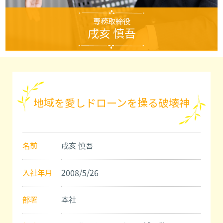
専務取締役
戌亥 慎吾
地域を愛しドローンを操る破壊神
名前
戌亥 慎吾
入社年月
2008/5/26
部署
本社