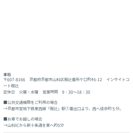
本社
〒607-8166 京都府京都市山科区椥辻番所ケ口町45-12 インサイトコ
ート椥辻
定休日 火曜・水曜 営業時間 9：30～18：30
公共交通機関をご利用の場合
京都市営地下鉄東西線「椥辻」駅①番出口より、西へ徒歩約５分。
お車でお越しの場合
山科ICから新十条通を東へ約5分