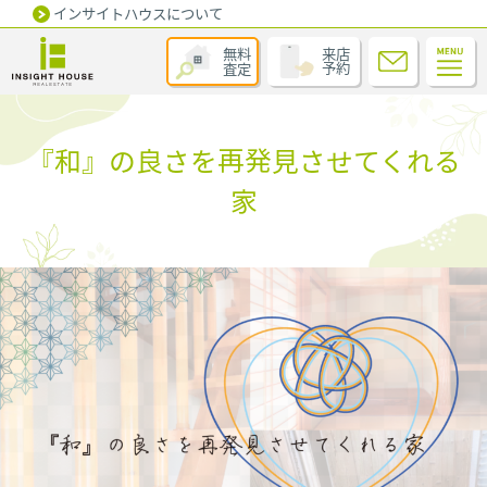
インサイトハウスについて
無料
来店
査定
予約
『和』の良さを再発見させてくれる
家