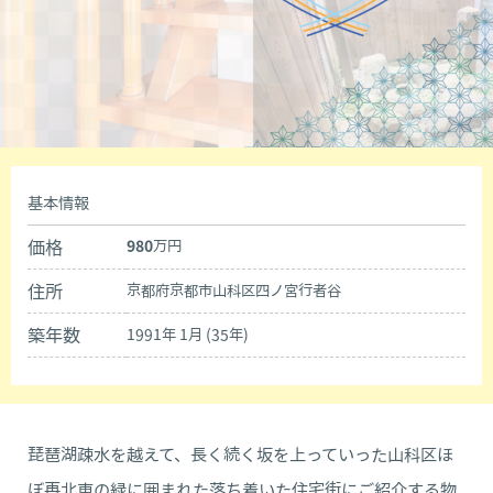
基本情報
価格
980
万円
住所
京都府京都市山科区四ノ宮行者谷
築年数
1991年 1月 (35年)
琵琶湖疎水を越えて、長く続く坂を上っていった山科区ほ
ぼ再北東の緑に囲まれた落ち着いた住宅街にご紹介する物