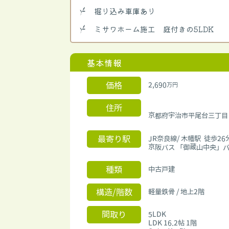
掘り込み車庫あり
ミサワホーム施工 庭付きの5LDK
基本情報
価格
2,690
万円
住所
京都府宇治市平尾台三丁
最寄り駅
JR奈良線/ 木幡駅 徒歩26
京阪バス 「御蔵山中央」バ
種類
中古戸建
構造/階数
軽量鉄骨 / 地上2階
間取り
5LDK
LDK 16.2帖 1階