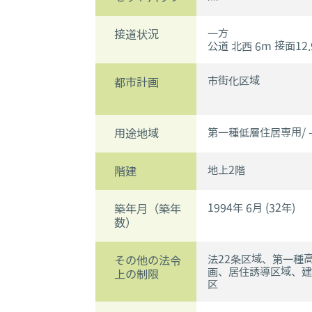
一方
接道状況
公道 北西 6m 接面12
市街化区域
都市計画
第一種低層住居専用/ 
用途地域
地上2階
階建
1994年 6月 (32年)
築年月（築年
数）
法22条区域、第一種
その他の法令
画、居住誘導区域、建
上の制限
区