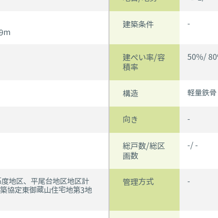
-
建築条件
.9m
50%/ 8
建ぺい率/容
積率
-
軽量鉄骨
構造
-
向き
-/ -
総戸数/総区
画数
高度地区、平尾台地区地区計
-
管理方式
築協定東御蔵山住宅地第3地