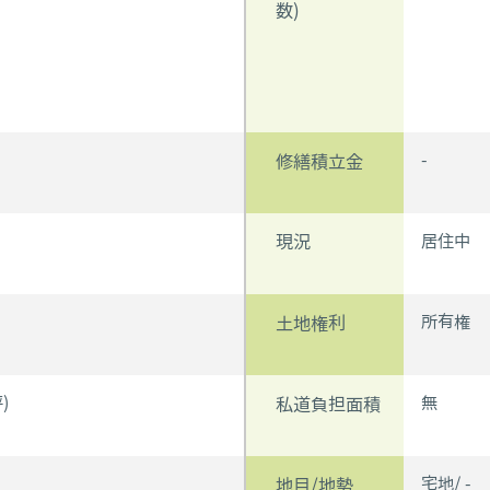
数)
-
修繕積立金
居住中
現況
所有権
土地権利
)
無
私道負担面積
宅地/ -
地目/地勢