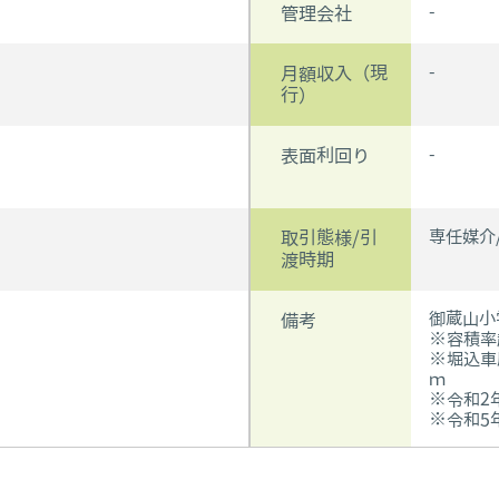
-
管理会社
-
月額収入（現
行）
-
表面利回り
専任媒介/
取引態様/引
渡時期
御蔵山小
備考
※容積率
※堀込車庫
ｍ
※令和2
※令和5