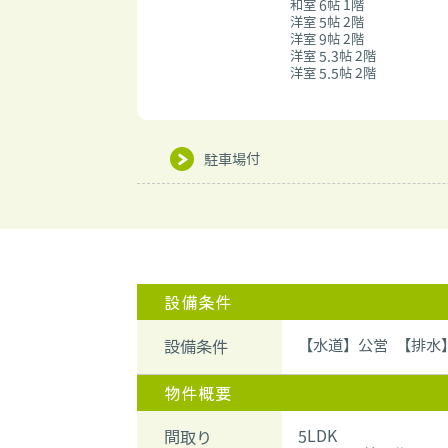
和室 6帖 1階
洋室 5帖 2階
洋室 9帖 2階
洋室 5.3帖 2階
洋室 5.5帖 2階
駐車場付
設備条件
【水道】公営 【排水
設備条件
物件概要
5LDK
間取り