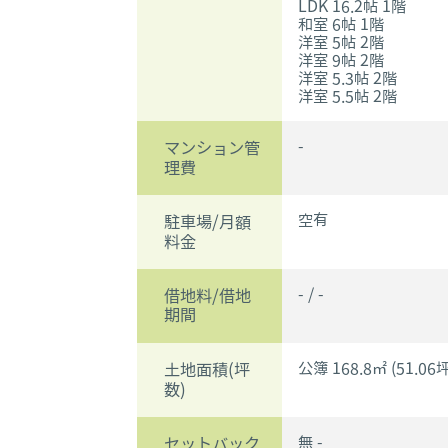
LDK 16.2帖 1階
和室 6帖 1階
洋室 5帖 2階
洋室 9帖 2階
洋室 5.3帖 2階
洋室 5.5帖 2階
-
マンション管
理費
空有
駐車場/月額
料金
- / -
借地料/借地
期間
公簿 168.8㎡ (51.06坪
土地面積(坪
数)
無 -
セットバック