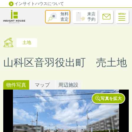
インサイトハウスについて
無料
来店
査定
予約
土地
山科区音羽役出町 売土地
物件写真
マップ
周辺施設
写真を拡大