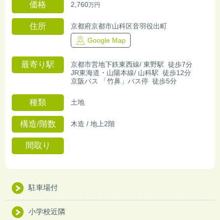
価格
2,760
万円
住所
京都府京都市山科区音羽役出町
Google Map
最寄り駅
京都市営地下鉄東西線/ 東野駅 徒歩7分
JR東海道・山陽本線/ 山科駅 徒歩12分
京阪バス 「竹鼻」バス停 徒歩5分
種類
土地
構造/階数
木造 / 地上2階
間取り
駐車場付
小学校近隣