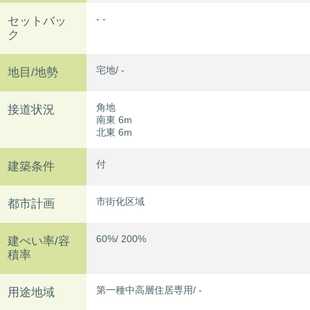
- -
セットバッ
ク
宅地/ -
地目/地勢
角地
接道状況
南東 6m
北東 6m
付
建築条件
市街化区域
都市計画
60%/ 200%
建ぺい率/容
積率
第一種中高層住居専用/ -
用途地域