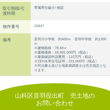
専属専任媒介/ 相談
取引態様/引
渡時期
10447
物件番号
音羽川小学校 約400ｍ 音羽中学校 約1300
備考
ｍ
※建物面積：78.48㎡
※建物価格：18,992,000円（税込）
※建築確認申請費用：110万円（税込）
※ZEH水準住宅証明：231,000円（税込）
※司法書士及び土地家屋調査士は売主指定とな
ります。
山科区音羽役出町 売土地
の
お問い合わせ