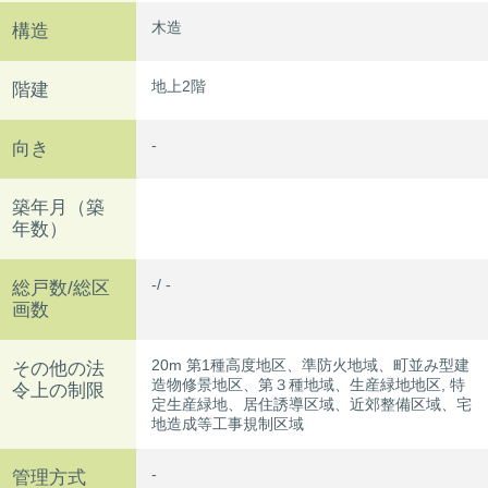
木造
構造
地上2階
階建
-
向き
築年月（築
年数）
-/ -
総戸数/総区
画数
20m 第1種高度地区、準防火地域、町並み型建
その他の法
造物修景地区、第３種地域、生産緑地地区, 特
令上の制限
定生産緑地、居住誘導区域、近郊整備区域、宅
地造成等工事規制区域
-
管理方式