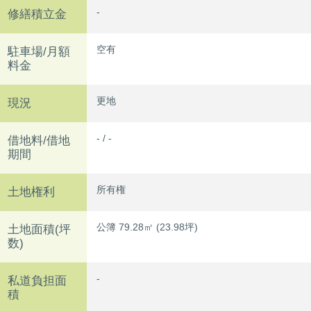
-
修繕積立金
空有
駐車場/月額
料金
更地
現況
- / -
借地料/借地
期間
所有権
土地権利
公簿 79.28㎡ (23.98坪)
土地面積(坪
数)
-
私道負担面
積