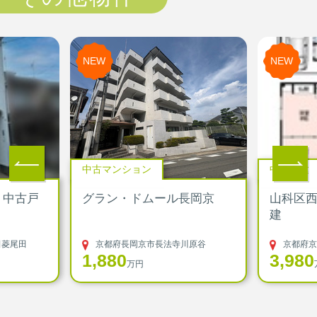
NEW
NEW
中古マンション
中古戸建
 中古戸
グラン・ドムール長岡京
山科区
建
田菱尾田
京都府長岡京市長法寺川原谷
京都府京
1,880
3,980
万円