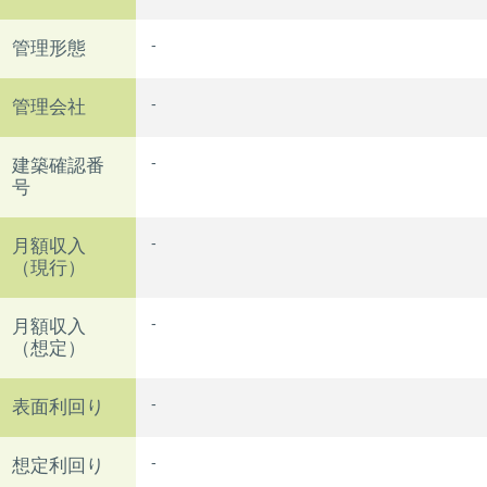
-
管理形態
-
管理会社
-
建築確認番
号
-
月額収入
（現行）
-
月額収入
（想定）
-
表面利回り
-
想定利回り