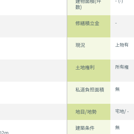
- (-)
建物面積(坪
数)
-
修繕積立金
上物有
現況
所有権
土地権利
無
私道負担面積
宅地/ -
地目/地勢
無
建築条件
02m