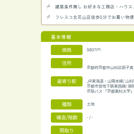
建築条件無し お好きな工務店・ハウス
フレスコ北花山店徒歩5分でお買い物
基本情報
価格
980
万円
住所
京都府京都市山科区厨子
最寄り駅
JR東海道・山陽本線/ 山科
京都市営地下鉄東西線/ 御
京阪バス 「京都薬科大学」
種類
土地
構造/階数
- / -
間取り