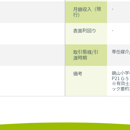
-
月額収入（現
行）
-
表面利回り
専任媒介/
取引態様/引
渡時期
鏡山小学
備考
P21 G-5
※有効土地
ック要約3