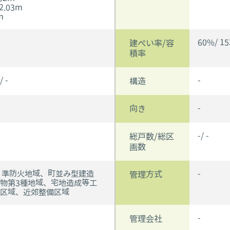
2.03m
m
60%/ 15
建ぺい率/容
積率
 -
-
構造
-
向き
-/ -
総戸数/総区
画数
、準防火地域、町並み型建造
-
管理方式
物第3種地域、宅地造成等工
区域、近郊整備区域
-
管理会社