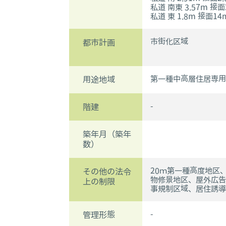
私道 南東 3.57m 接面
私道 東 1.8m 接面14
市街化区域
都市計画
第一種中高層住居専用/
用途地域
-
階建
築年月（築年
数）
20ｍ第一種高度地区
その他の法令
物修景地区、屋外広告
上の制限
事規制区域、居住誘導
-
管理形態