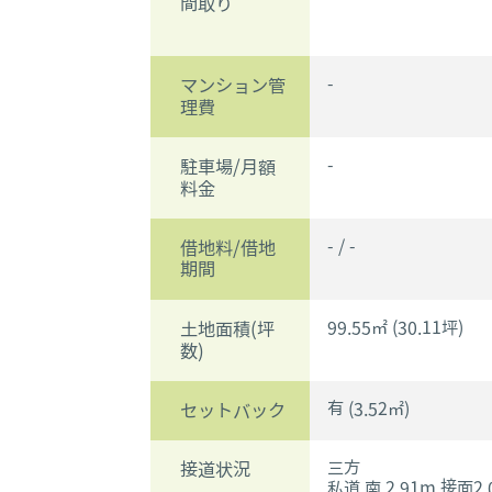
間取り
-
マンション管
理費
-
駐車場/月額
料金
- / -
借地料/借地
期間
99.55㎡ (30.11坪)
土地面積(坪
数)
有 (3.52㎡)
セットバック
三方
接道状況
私道 南 2.91m 接面2.