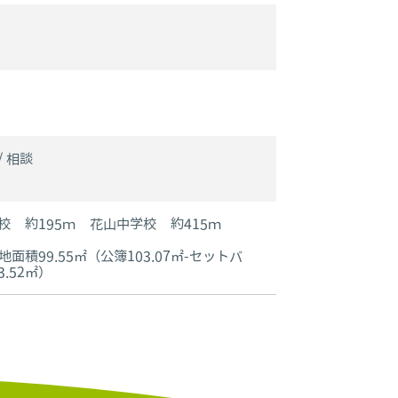
 相談
校 約195ｍ 花山中学校 約415ｍ
面積99.55㎡（公簿103.07㎡-セットバ
.52㎡）