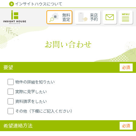
インサイトハウスについて
無料
来店
査定
予約
お問い合わせ
要望
必須
物件の詳細を知りたい
実際に見学したい
資料請求をしたい
その他（下欄にご記入ください）
希望連絡方法
必須