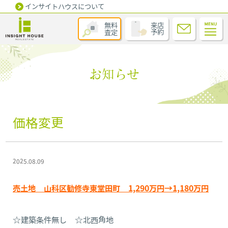
インサイトハウスについて
無料
来店
査定
予約
お知らせ
価格変更
2025.08.09
売土地 山科区勧修寺東堂田町 1,290万円→1,180万円
☆建築条件無し ☆北西角地