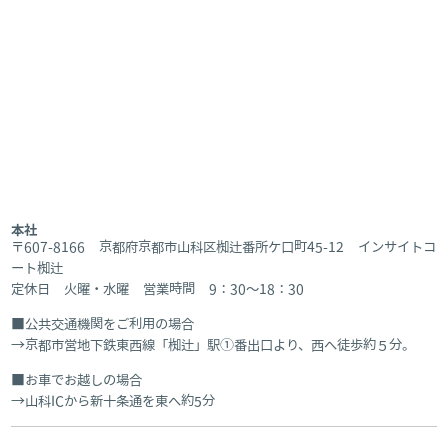
本社
〒607-8166 京都府京都市山科区椥辻番所ケ口町45-12 インサイトコ
ート椥辻
定休日 火曜・水曜 営業時間 9：30～18：30
公共交通機関をご利用の場合
京都市営地下鉄東西線「椥辻」駅①番出口より、西へ徒歩約５分。
お車でお越しの場合
山科ICから新十条通を東へ約5分