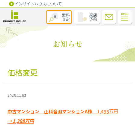
インサイトハウスについて
無料
来店
査定
予約
お知らせ
価格変更
2025.11.02
中古マンション 山科音羽マンションA棟
1,498万円
→
1,398万円