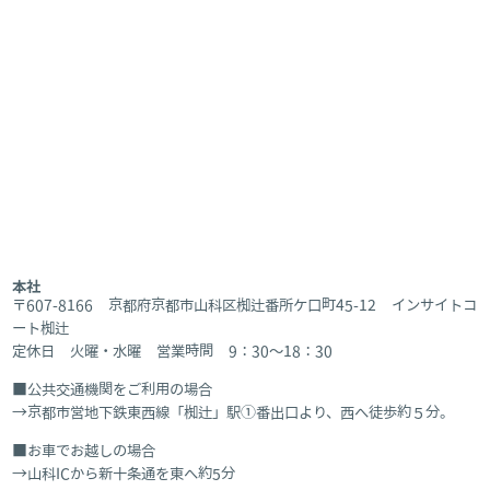
本社
〒607-8166 京都府京都市山科区椥辻番所ケ口町45-12 インサイトコ
ート椥辻
定休日 火曜・水曜 営業時間 9：30～18：30
公共交通機関をご利用の場合
京都市営地下鉄東西線「椥辻」駅①番出口より、西へ徒歩約５分。
お車でお越しの場合
山科ICから新十条通を東へ約5分