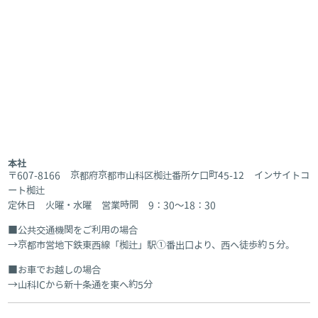
本社
〒607-8166 京都府京都市山科区椥辻番所ケ口町45-12 インサイトコ
ート椥辻
定休日 火曜・水曜 営業時間 9：30～18：30
公共交通機関をご利用の場合
京都市営地下鉄東西線「椥辻」駅①番出口より、西へ徒歩約５分。
お車でお越しの場合
山科ICから新十条通を東へ約5分