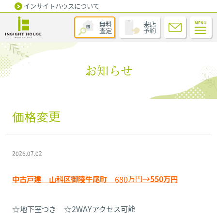
インサイトハウスについて
無料
来店
査定
予約
お知らせ
価格変更
2026.07.02
中古戸建 山科区御陵牛尾町
680万円
→550万円
☆地下室つき ☆2WAYアクセス可能