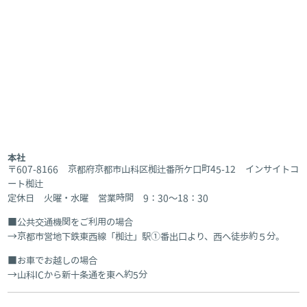
本社
〒607-8166 京都府京都市山科区椥辻番所ケ口町45-12 インサイトコ
ート椥辻
定休日 火曜・水曜 営業時間 9：30～18：30
公共交通機関をご利用の場合
京都市営地下鉄東西線「椥辻」駅①番出口より、西へ徒歩約５分。
お車でお越しの場合
山科ICから新十条通を東へ約5分