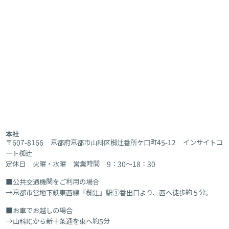
本社
〒607-8166 京都府京都市山科区椥辻番所ケ口町45-12 インサイトコ
ート椥辻
定休日 火曜・水曜 営業時間 9：30～18：30
公共交通機関をご利用の場合
京都市営地下鉄東西線「椥辻」駅①番出口より、西へ徒歩約５分。
お車でお越しの場合
山科ICから新十条通を東へ約5分