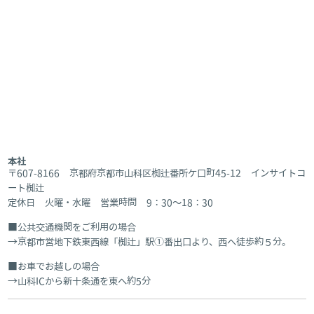
本社
〒607-8166 京都府京都市山科区椥辻番所ケ口町45-12 インサイトコ
ート椥辻
定休日 火曜・水曜 営業時間 9：30～18：30
公共交通機関をご利用の場合
京都市営地下鉄東西線「椥辻」駅①番出口より、西へ徒歩約５分。
お車でお越しの場合
山科ICから新十条通を東へ約5分