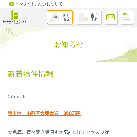
インサイトハウスについて
無料
来店
査定
予約
お知らせ
新着物件情報
2026.05.10
売土地 山科区大塚大岩 800万円
☆倉庫、資材置き場適す☆京都東ICアクセス良好