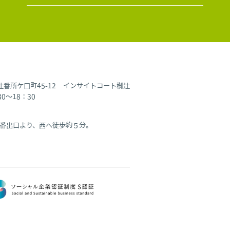
椥辻番所ケ口町45-12 インサイトコート椥辻
～18：30
番出口より、西へ徒歩約５分。