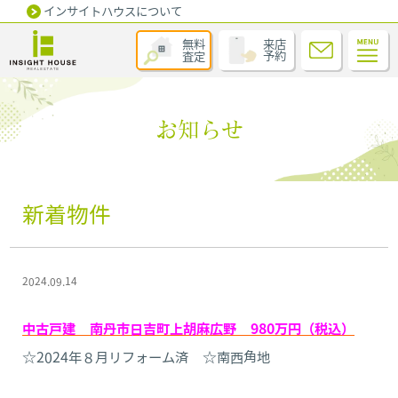
インサイトハウスについて
無料
来店
査定
予約
お知らせ
新着物件
2024.09.14
中古戸建 南丹市日吉町上胡麻広野 980万円（税込）
☆2024年８月リフォーム済 ☆南西角地