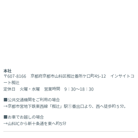
本社
〒607-8166 京都府京都市山科区椥辻番所ケ口町45-12 インサイトコ
ート椥辻
定休日 火曜・水曜 営業時間 9：30～18：30
公共交通機関をご利用の場合
京都市営地下鉄東西線「椥辻」駅①番出口より、西へ徒歩約５分。
お車でお越しの場合
山科ICから新十条通を東へ約5分