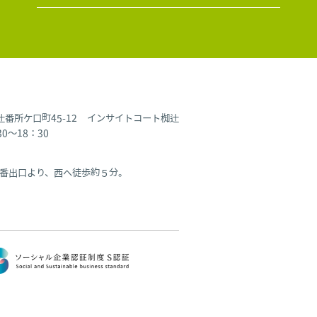
椥辻番所ケ口町45-12 インサイトコート椥辻
～18：30
番出口より、西へ徒歩約５分。