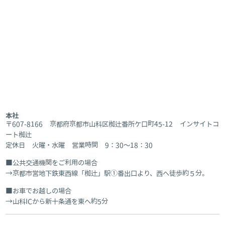
本社
〒607-8166 京都府京都市山科区椥辻番所ケ口町45-12 インサイトコ
ート椥辻
定休日 火曜・水曜 営業時間 9：30～18：30
公共交通機関をご利用の場合
京都市営地下鉄東西線「椥辻」駅①番出口より、西へ徒歩約５分。
お車でお越しの場合
山科ICから新十条通を東へ約5分