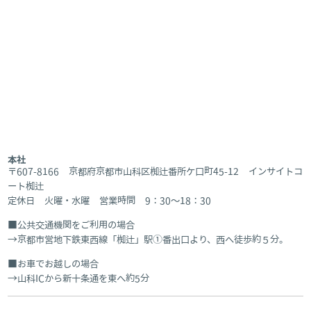
本社
〒607-8166 京都府京都市山科区椥辻番所ケ口町45-12 インサイトコ
ート椥辻
定休日 火曜・水曜 営業時間 9：30～18：30
公共交通機関をご利用の場合
京都市営地下鉄東西線「椥辻」駅①番出口より、西へ徒歩約５分。
お車でお越しの場合
山科ICから新十条通を東へ約5分