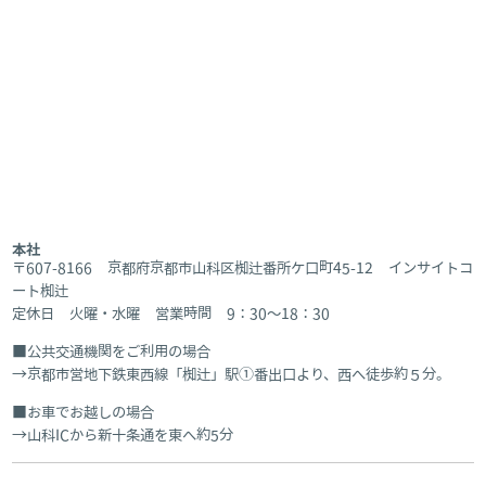
本社
〒607-8166 京都府京都市山科区椥辻番所ケ口町45-12 インサイトコ
ート椥辻
定休日 火曜・水曜 営業時間 9：30～18：30
公共交通機関をご利用の場合
京都市営地下鉄東西線「椥辻」駅①番出口より、西へ徒歩約５分。
お車でお越しの場合
山科ICから新十条通を東へ約5分