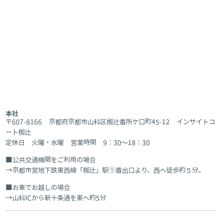
本社
〒607-8166 京都府京都市山科区椥辻番所ケ口町45-12 インサイトコ
ート椥辻
定休日 火曜・水曜 営業時間 9：30～18：30
公共交通機関をご利用の場合
京都市営地下鉄東西線「椥辻」駅①番出口より、西へ徒歩約５分。
お車でお越しの場合
山科ICから新十条通を東へ約5分