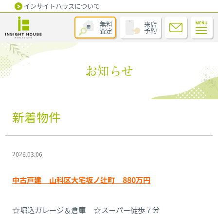
インサイトハウスについて
無料
来店
査定
予約
お知らせ
新着物件
2026.03.06
中古戸建 山科区大宅坂ノ辻町 880万円
☆堀込ガレージ＆倉庫 ☆スーパー徒歩７分