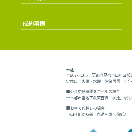
成約事例
本社
〒607-8166 京都府京都市山科区
定休日 火曜・水曜 営業時間 9：30
公共交通機関をご利用の場合
京都市営地下鉄東西線「椥辻」駅①
お車でお越しの場合
山科ICから新十条通を東へ約5分