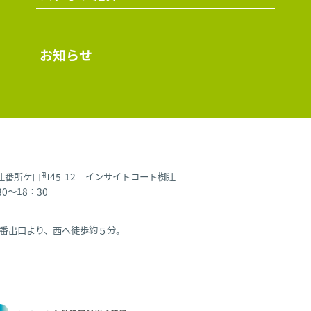
お知らせ
椥辻番所ケ口町45-12 インサイトコート椥辻
～18：30
番出口より、西へ徒歩約５分。