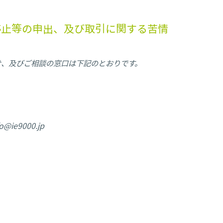
停止等の申出、及び取引に関する苦情
せ、及びご相談の窓口は下記のとおりです。
o@ie9000.jp