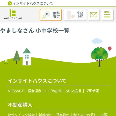
インサイトハウスについて
無料
来店
査定
予約
やましなさん 小中学校一覧
インサイトハウスについて
MESSAGE
経営理念
ロゴの由来
SDGs宣言
採用情報
不動産購入
物件クイック検索
新着物件
特集物件
購入までの流れ
必要