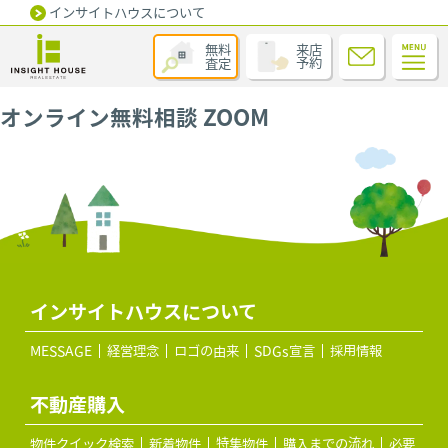
インサイトハウスについて
無料
来店
査定
予約
オンライン無料相談 ZOOM
インサイトハウスについて
MESSAGE
経営理念
ロゴの由来
SDGs宣言
採用情報
不動産購入
物件クイック検索
新着物件
特集物件
購入までの流れ
必要