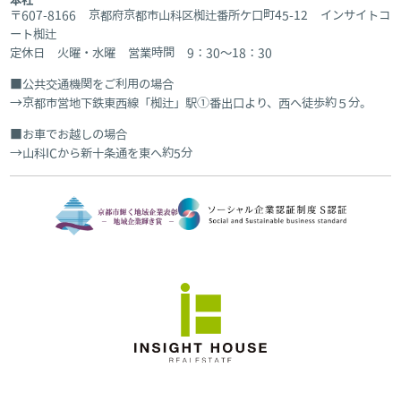
本社
〒607-8166 京都府京都市山科区椥辻番所ケ口町45-12 インサイトコ
ート椥辻
定休日 火曜・水曜 営業時間 9：30～18：30
公共交通機関をご利用の場合
京都市営地下鉄東西線「椥辻」駅①番出口より、西へ徒歩約５分。
お車でお越しの場合
山科ICから新十条通を東へ約5分