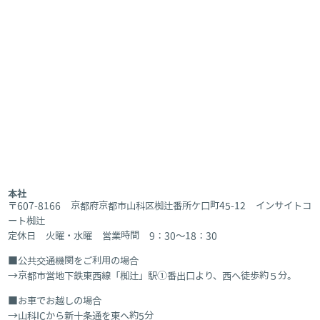
本社
〒607-8166 京都府京都市山科区椥辻番所ケ口町45-12 インサイトコ
ート椥辻
定休日 火曜・水曜 営業時間 9：30～18：30
公共交通機関をご利用の場合
京都市営地下鉄東西線「椥辻」駅①番出口より、西へ徒歩約５分。
お車でお越しの場合
山科ICから新十条通を東へ約5分