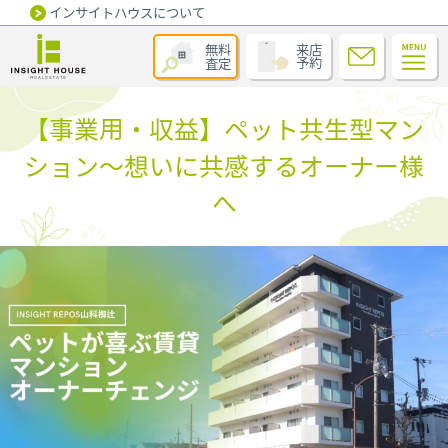
インサイトハウスについて
無料
来店
査定
予約
【事業用・収益】ペット共生型マン
ション～想いに共感するオーナー様
へ