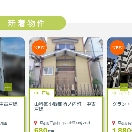
新着物件
NEW
NEW
中古戸建
中古マンシ
中古戸建
山科区小野御所ノ内町 中古
グラン・
戸建
菱尾田
京都府京都市山科区小野御所ノ内町
京都府長
680
1,880
万円