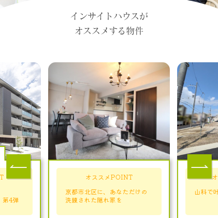
インサイトハウスが
オススメする物件
T
オススメPOINT
オ
京都市北区に、あなただけの
山科で
S」第4弾
洗練された隠れ家を