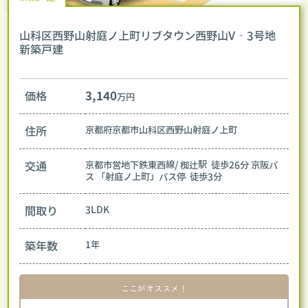
山科区西野山射庭ノ上町リブタウン西野山V‐3号地
新築戸建
価格
3,140
万円
住所
京都府京都市山科区西野山射庭ノ上町
交通
京都市営地下鉄東西線/ 椥辻駅 徒歩26分
京阪バ
ス 「射庭ノ上町」バス停 徒歩3分
間取り
3LDK
築年数
1年
ここがオススメ！