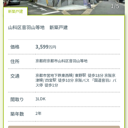
1/5
新築戸建
山科区音羽山等地 新築戸建
価格
3,599
万円
住所
京都府京都市山科区音羽山等地
交通
京都市営地下鉄東西線/ 東野駅 徒歩18分
京阪京
津線/ 四宮駅 徒歩10分
京阪バス 「国道音羽」バ
ス停 徒歩1分
間取り
3LDK
築年数
2年