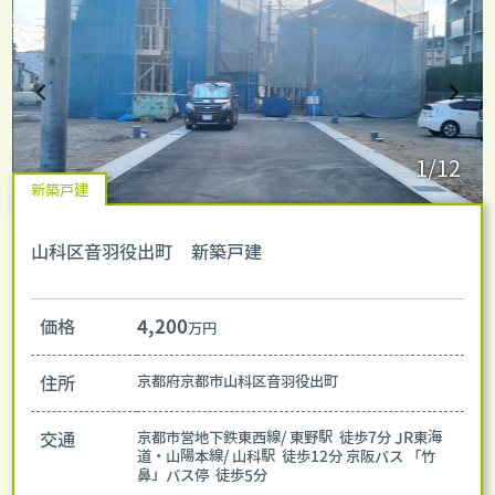
1/12
新築戸建
山科区音羽役出町 新築戸建
価格
4,200
万円
住所
京都府京都市山科区音羽役出町
交通
京都市営地下鉄東西線/ 東野駅 徒歩7分
JR東海
道・山陽本線/ 山科駅 徒歩12分
京阪バス 「竹
鼻」バス停 徒歩5分