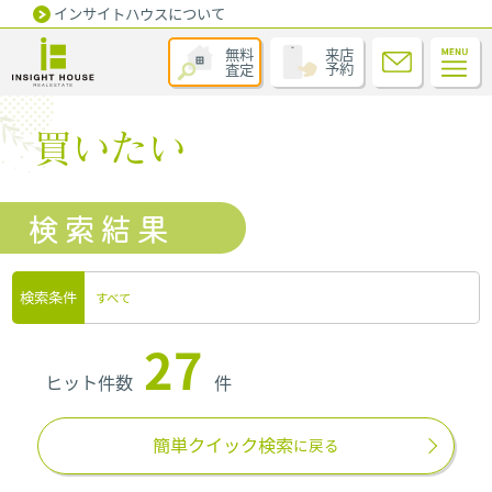
インサイトハウスについて
無料
来店
査定
予約
買いたい
検索結果
検索条件
すべて
27
ヒット件数
件
簡単クイック検索
に戻る