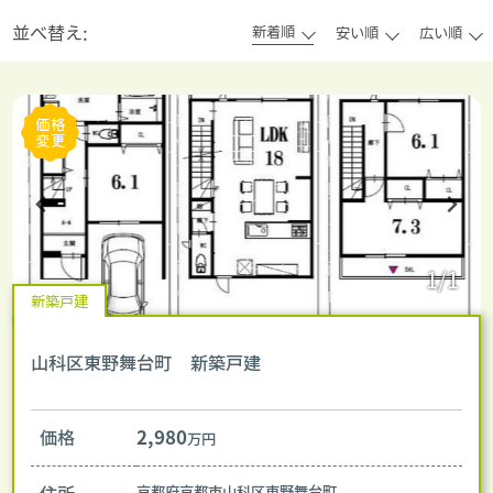
並べ替え:
新着順
安い順
広い順
価格
変更
1/1
新築戸建
山科区東野舞台町 新築戸建
価格
2,980
万円
京都府京都市山科区東野舞台町