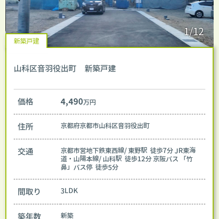
1/12
新築戸建
山科区音羽役出町 新築戸建
価格
4,490
万円
住所
京都府京都市山科区音羽役出町
交通
京都市営地下鉄東西線/ 東野駅 徒歩7分
JR東海
道・山陽本線/ 山科駅 徒歩12分
京阪バス 「竹
鼻」バス停 徒歩5分
間取り
3LDK
築年数
新築