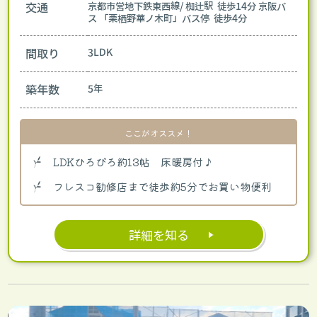
交通
京都市営地下鉄東西線/ 椥辻駅 徒歩14分
京阪バ
ス 「栗栖野華ノ木町」バス停 徒歩4分
間取り
3LDK
築年数
5年
ここがオススメ！
LDKひろびろ約13帖 床暖房付♪
フレスコ勧修店まで徒歩約5分でお買い物便利
詳細を知る