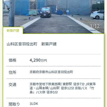
1/12
新築戸建
山科区音羽役出町 新築戸建
価格
4,290
万円
住所
京都府京都市山科区音羽役出町
交通
京都市営地下鉄東西線/ 東野駅 徒歩7分
JR東海
道・山陽本線/ 山科駅 徒歩12分
京阪バス 「竹
鼻」バス停 徒歩5分
間取り
3LDK