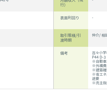
月額収入（現
行）
-
表面利回り
仲介/ 相
取引態様/引
渡時期
百々小学
備考
P44 D-3
※自動車
※外構費
※建築確
※省エネ
途要
※売主指