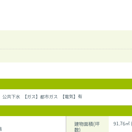
】公共下水 【ガス】都市ガス 【電気】有
91.76㎡ 
建物面積(坪
階
数)