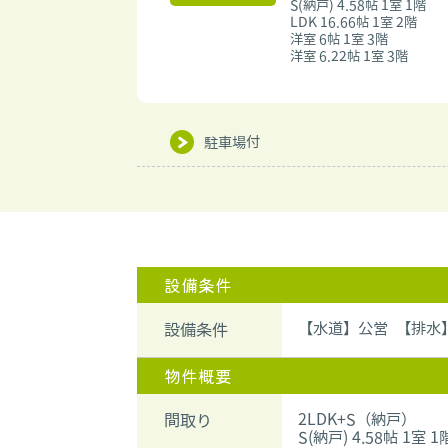
S(納戸) 4.58帖 1室 1階
LDK 16.66帖 1室 2階
洋室 6帖 1室 3階
洋室 6.22帖 1室 3階
駐車場付
設備条件
【水道】公営 【排水
設備条件
物件概要
2LDK+S（納戸）
間取り
S(納戸) 4.58帖 1室 1