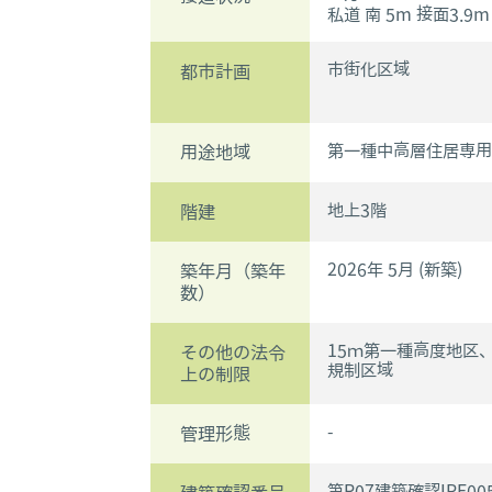
私道 南 5m 接面3.9m
市街化区域
都市計画
第一種中高層住居専用/
用途地域
地上3階
階建
2026年 5月 (新築)
築年月（築年
数）
15ｍ第一種高度地区
その他の法令
規制区域
上の制限
-
管理形態
第R07建築確認IPE00