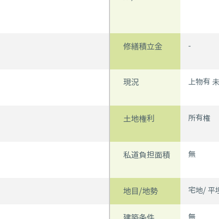
-
修繕積立金
上物有 
現況
所有権
土地権利
無
私道負担面積
宅地/ 平
地目/地勢
無
建築条件