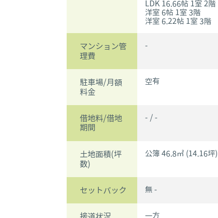
LDK 16.66帖 1室 2階
洋室 6帖 1室 3階
洋室 6.22帖 1室 3階
-
マンション管
理費
空有
駐車場/月額
料金
- / -
借地料/借地
期間
公簿 46.8㎡ (14.16坪)
土地面積(坪
数)
無 -
セットバック
一方
接道状況