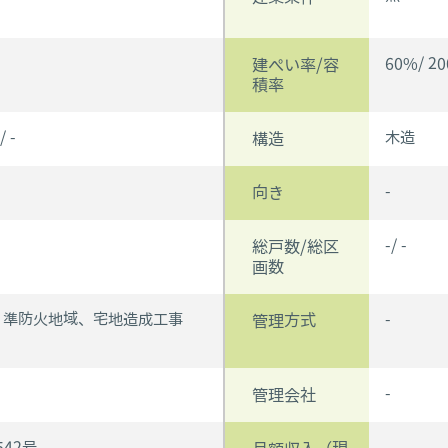
60%/ 2
建ぺい率/容
積率
 -
木造
構造
-
向き
-/ -
総戸数/総区
画数
、準防火地域、宅地造成工事
-
管理方式
-
管理会社
542号
-