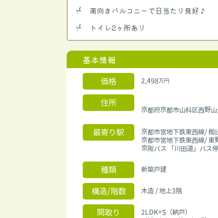
南向きバルコニーで日当たり良好♪
トイレ2ヶ所あり
基本情報
価格
2,498
万円
住所
京都府京都市山科区西野
最寄り駅
京都市営地下鉄東西線/ 椥
京都市営地下鉄東西線/ 東
京阪バス 「川田道」バス停
種類
新築戸建
構造/階数
木造 / 地上3階
間取り
2LDK+S（納戸）